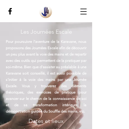
Les Journées Escale
Pour poursuivre l'aventure de la Karavane, nous
proposons des Journées Escale afin de découvrir
un peu plus avant la voie des mains et de repartir
avec des outils qui permettent de la pratiquer par
soi-même. Bien que d'assister au préalable à une
Karavane soit conseillé, il est aussi possible de
s'initier à la voie des mains par une Journée
Escale
. Vous y trouverez des éléments
théoriques, des exercices de
pratique
pour
avancer sur le chemin de la
connaissance
de soi
et de sa
transformation
intérieure, la
démonstration
guidée du Souffle des mains, etc. ​
Dates et lieux