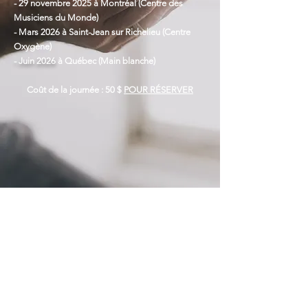
- 29 novembre
2025 à Montréal (Centre des
Musiciens du Monde)
- Mars 2026
à Saint-Jean sur Richelieu (Centre
Oxygène)
- Juin 2026
à Québec (Main blanche)
Coût de la journée : 50 $
POUR RÉSERVER