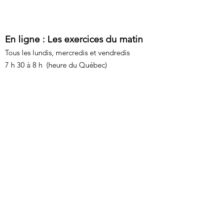
En ligne : Les exercices du matin
Tous les lundis, mercredis et vendredis
7 h 30 à 8 h (heure du Québec)
13 h 30 à 14 h (heure de France)
Cliquez ici
la voie des mains